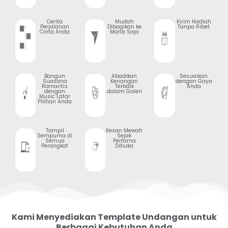
Cerita
Mudah
Kirim Hadiah
Perjalanan
Dibagikan ke
Tanpa Ribet
Cinta Anda
Mana Saja
Bangun
Abadikan
Sesuaikan
Suasana
Kenangan
dengan Gaya
Romantis
Terbaik
Anda
dengan
dalam Galeri
Music Latar
Pilihan Anda
Tampil
Kesan Mewah
Sempurna di
Sejak
Semua
Pertama
Perangkat
Dibuka
Kami Menyediakan Template Undangan untuk
Berbagai Kebutuhan Anda