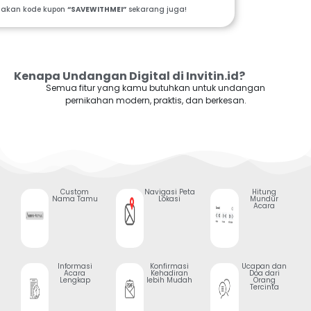
akan kode kupon
“SAVEWITHMEI”
sekarang juga!
Kenapa Undangan Digital di Invitin.id?
Semua fitur yang kamu butuhkan untuk undangan
pernikahan modern, praktis, dan berkesan.
Custom
Navigasi Peta
Hitung
Nama Tamu
Lokasi
Mundur
Acara
Informasi
Konfirmasi
Ucapan dan
Acara
Kehadiran
Doa dari
Lengkap
lebih Mudah
Orang
Tercinta