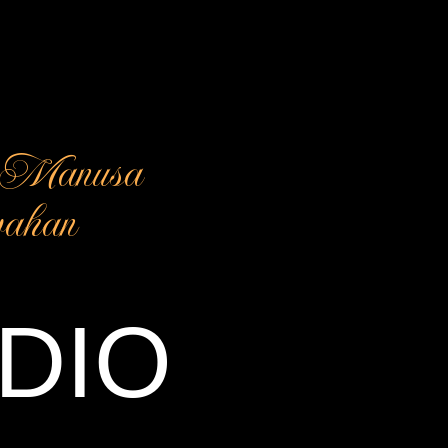
a Manusa
ahan
 DIO